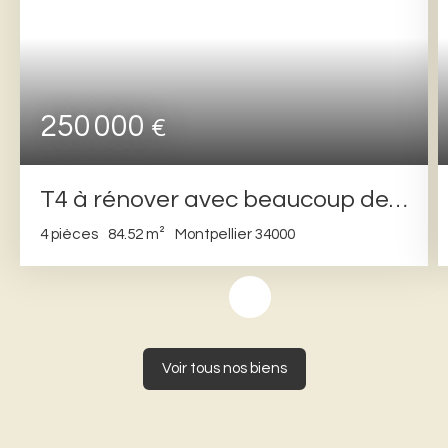
250 000
€
T4 à rénover avec beaucoup de
potentiel
4
pièces
84.52
m²
Montpellier 34000
Voir tous nos biens